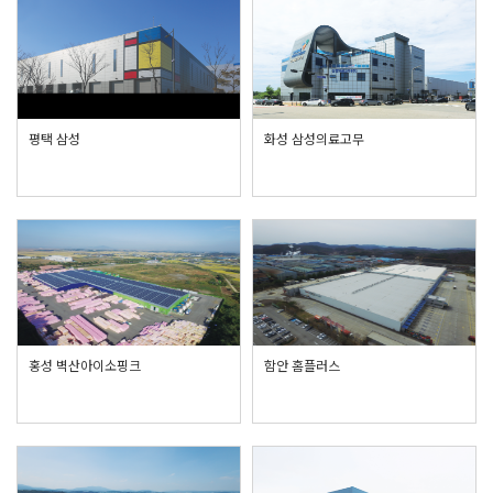
평택 삼성
화성 삼성의료고무
홍성 벽산아이소핑크
함안 홈플러스