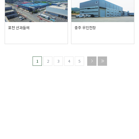
포천 산과들에
충주 우진전장
1
2
3
4
5