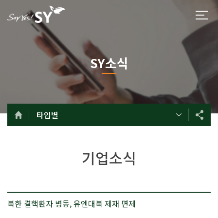
SY소식
타입별
기업소식
북한 결핵환자 병동, 유엔대북 제재 면제