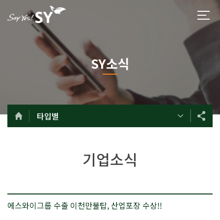
SY소식
타입별
기업소식
에스와이그룹 수출 이천만불탑, 산업포장 수상!!