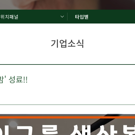
드위치패널
타입별
기업소식
' 성료!!