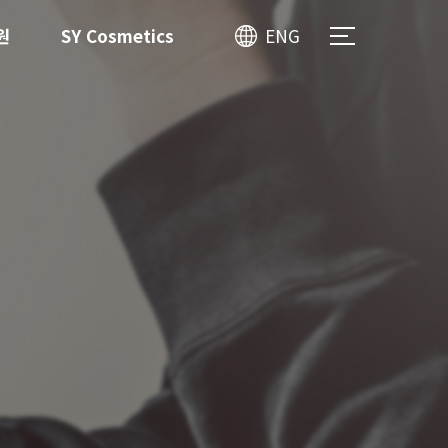
원
SY Cosmetics
ENG