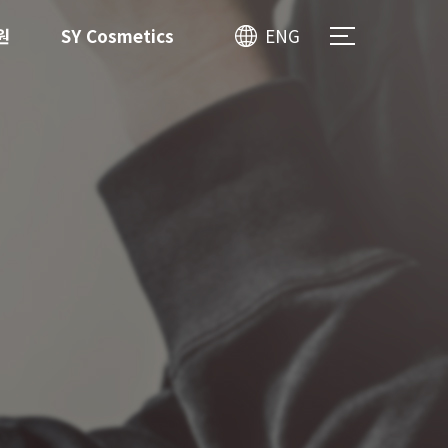
원
SY Cosmetics
ENG