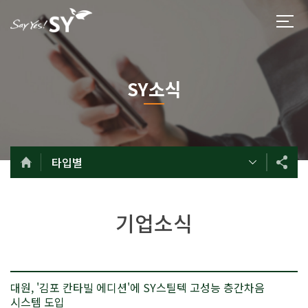
SY소식
타입별
기업소식
대원, '김포 칸타빌 에디션'에 SY스틸텍 고성능 층간차음
시스템 도입