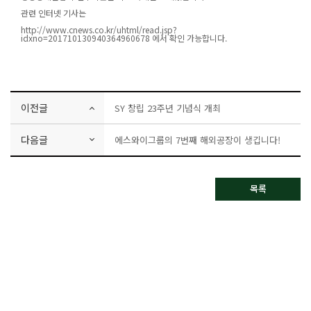
관련 인터넷 기사는
http://www.cnews.co.kr/uhtml/read.jsp?
idxno=201710130940364960678
에서 확인 가능합니다.
이전글
SY 창립 23주년 기념식 개최
다음글
에스와이그룹의 7번째 해외공장이 생깁니다!
목록