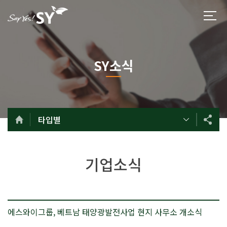
SY소식
타입별
기업소식
에스와이그룹, 베트남 태양광발전사업 현지 사무소 개소식