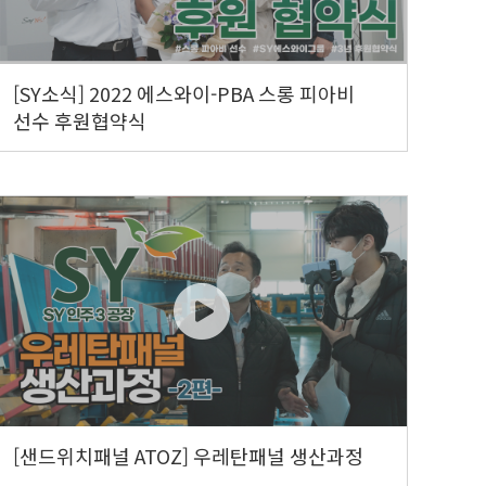
[SY소식] 2022 에스와이-PBA 스롱 피아비
선수 후원협약식
[샌드위치패널 ATOZ] 우레탄패널 생산과정