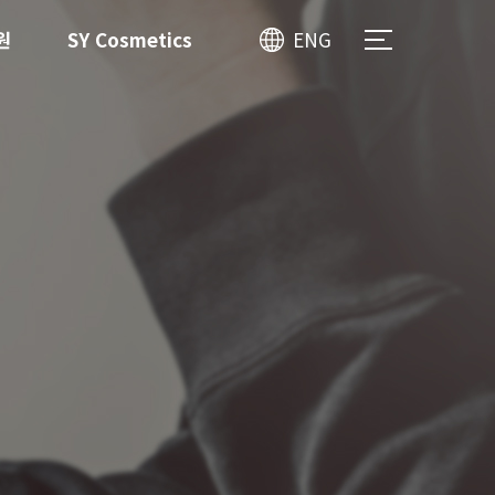
원
SY Cosmetics
ENG