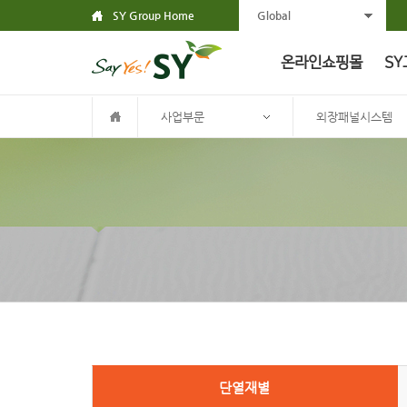
SY Group Home
Global
온라인쇼핑몰
SY
사업부문
외장패널시스템
단열재별