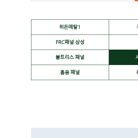
히든메탈1
FRC패널 삼성
볼트리스 패널
흡음 패널