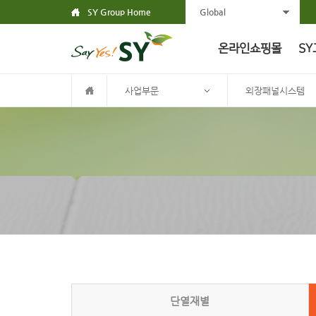
SY Group Home
Global
온라인쇼핑몰
SY
사업부문
외장패널시스템
단열재별