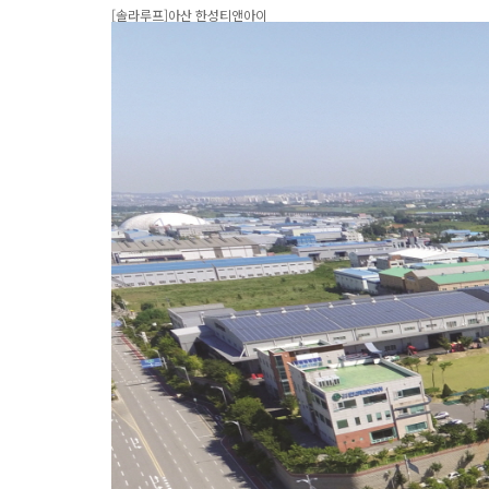
[솔라루프]아산 한성티앤아이