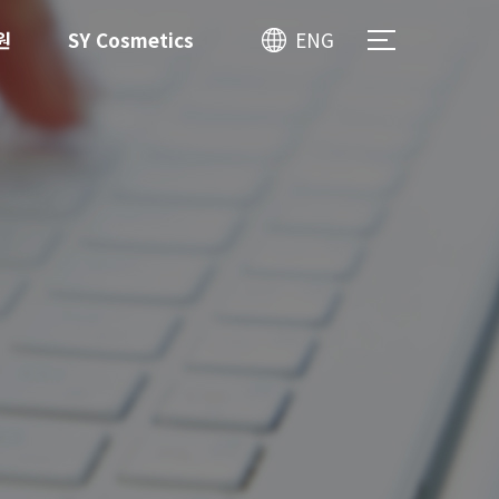
원
SY Cosmetics
ENG