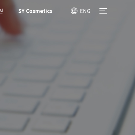
원
SY Cosmetics
ENG