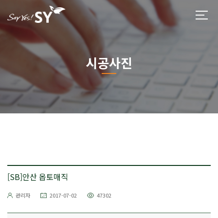
시공사진
[SB]안산 옵토매직
관리자
2017-07-02
47302