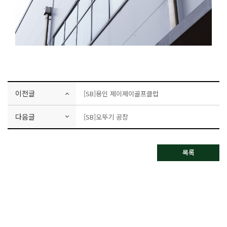
이전글
[SB]용인 제이제이골프클럽
다음글
[SB]오뚜기 공장
목록