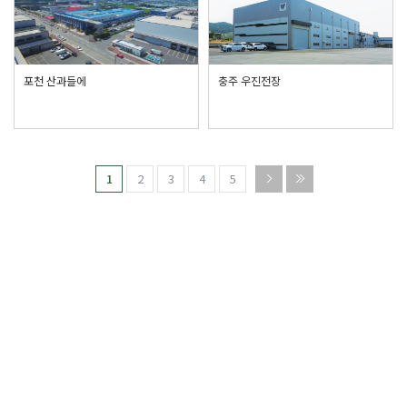
포천 산과들에
충주 우진전장
1
2
3
4
5