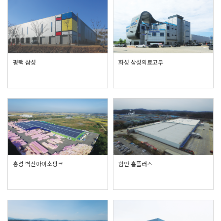
평택 삼성
화성 삼성의료고무
홍성 벽산아이소핑크
함안 홈플러스