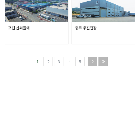
포천 산과들에
충주 우진전장
1
2
3
4
5