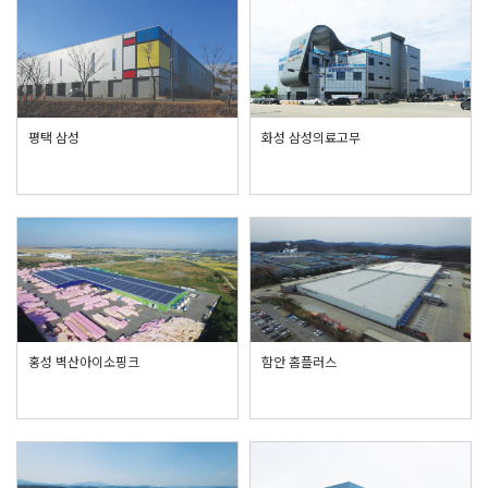
평택 삼성
화성 삼성의료고무
홍성 벽산아이소핑크
함안 홈플러스