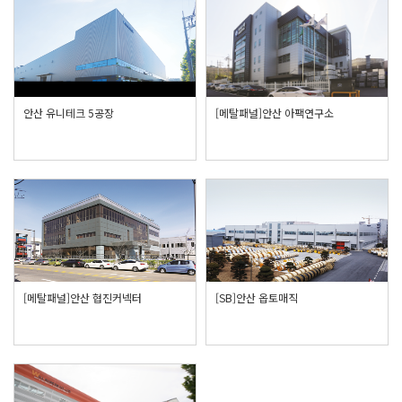
안산 유니테크 5공장
[메탈패널]안산 아팩연구소
[메탈패널]안산 협진커넥터
[SB]안산 옵토매직