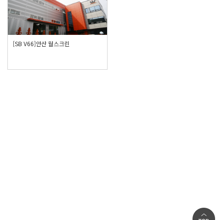
[SB V66]안산 월스크린