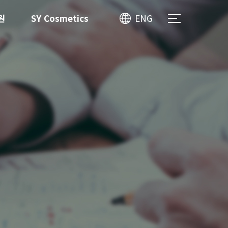
원
SY Cosmetics
ENG