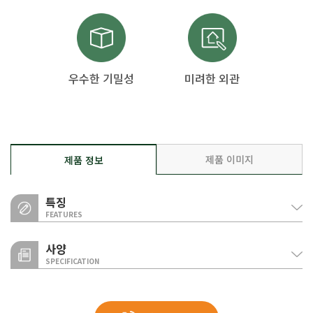
우수한 기밀성
미려한 외관
제품 이미지
제품 정보
특징
FEATURES
사양
SPECIFICATION
우수한 기밀성
클립 락 방식의 징크패널은 간편한 시공성과 더불어 우수한 기밀성을
구분
사양
징크 패널