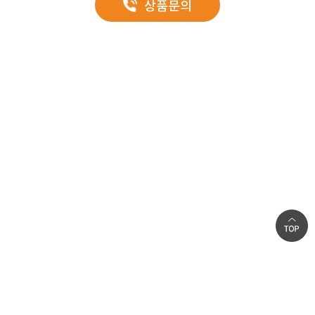
상품문의
자랑합니다.
ZINC PANEL
0.45~0.5mm GI
외부
(불소수지/실리콘 폴리에스터)
우레탄
양면표면재
0.45~0.5mm GI
내부
(불소수지/실리콘 폴리에스터)
미려한 외관
단열재
우레탄, 글라스울, 난연 EPS
볼트가 들어나지 않아 깔끔함 외관을 장시간 보존하며, 조인트 자체의 돌출
생산길이
2~13m(벽체패널 권장길이 7m)
디자인이 모던한 감각을 더합니다.
폭
1,000mm
생산두께
50, 75, 100, 125, 130, 150, 160, 175, 180, 200mm
공장별, 제품별로 다소 차이가 있을 수 있으니 자세한 사항은 영업부와
상의하세요.
글라스울
회사소개
인재채용
개인정보취급방침
|
|