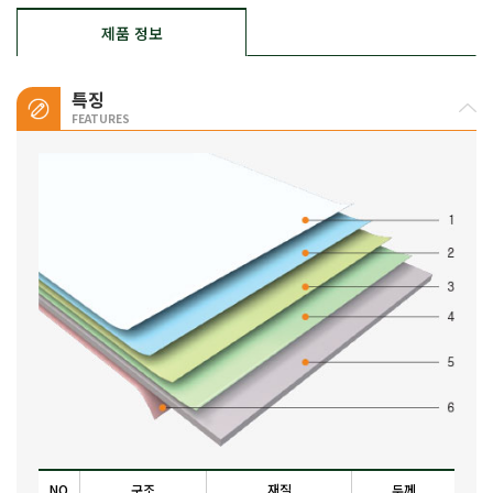
제품 정보
특징
FEATURES
NO
구조
재질
두께