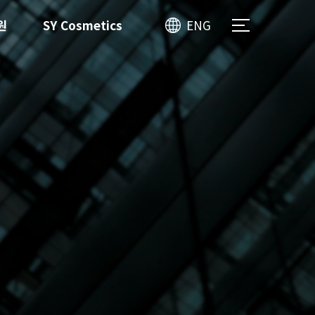
원
SY Cosmetics
ENG