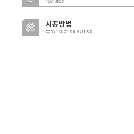
FEATURES
시공방법
CONSTRUCTION METHOD
시공성
건식공법으로 치장벽돌이나 치장타일에 비해 공기가 짧고 시
유지보수가 편리해 공사비가 저렴합니다.
제품 이미지
PRODUCT IMAGE
단열성
벽돌 타입
BRIC TYPE
단열재 일체형인 인슈레일이나 레일보드는 열교현상이 없는
슬림벽돌 색상