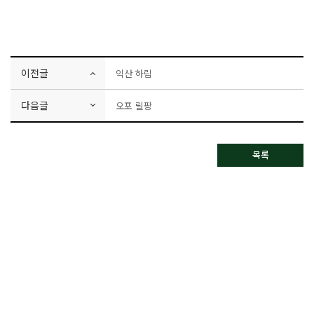
이전글
익산 하림
다음글
오포 릴팡
목록