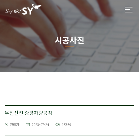
시공사진
우진산전 증평차량공장
관리자
2023-07-24
15769