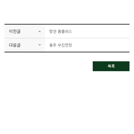
이전글
함안 홈플러스
다음글
충주 우진전장
목록