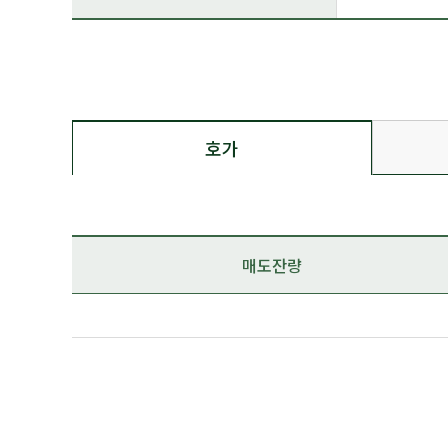
호가
매도잔량
일자
시간
종가
매도상위
체결가
전일
증권사