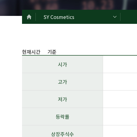
SY Cosmetics
현재시간
기준
시가
고가
저가
등락률
상장주식수