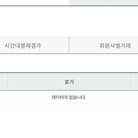
시간대별체결가
회원사별거래
호가
데이터가 없습니다.
대비
전일대비
시가
고가
매도호가
데이터가 
거래량
증권사