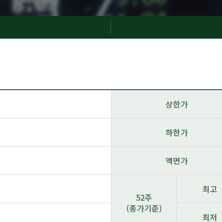
상한가
하한가
액면가
최고
52주
(종가기준)
최저