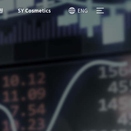
원
SY Cosmetics
ENG