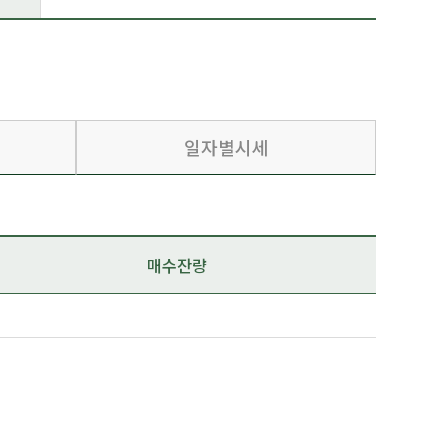
일자별시세
매수잔량
저가
매수호가
매수상위
거래량
매수잔량
거래대금
없습니다.
데이터가 없습니다.
거래량