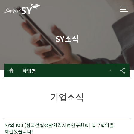
SY소식
타입별
기업소식
SY와 KCL(한국건설생활환경시험연구원)이 업무협약을
체결했습니다!