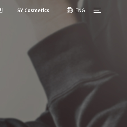
원
SY Cosmetics
ENG