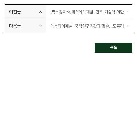
이전글
[팍스경제tv]에스와이패널, 건축 기술력 더한 '지붕 태양광' 선보여···
다음글
에스와이패널, 국책연구기관과 맞손...모듈러주택 개발 가속화
목록