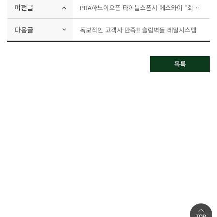
이전글
PBA하노이오픈 타이틀스폰서 에스와이 “회사와 구단 차원 100% 만족”
다음글
독보적인 고객사 만족!! 슬림벽돌 레일시스템
목록