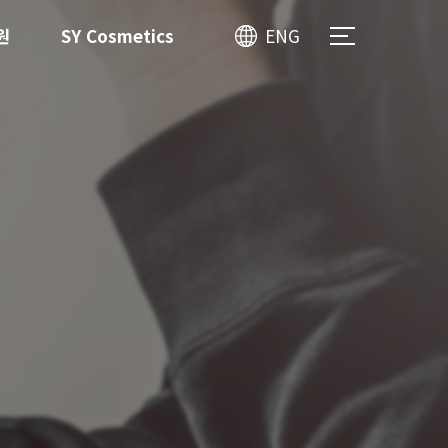
원
SY Cosmetics
ENG