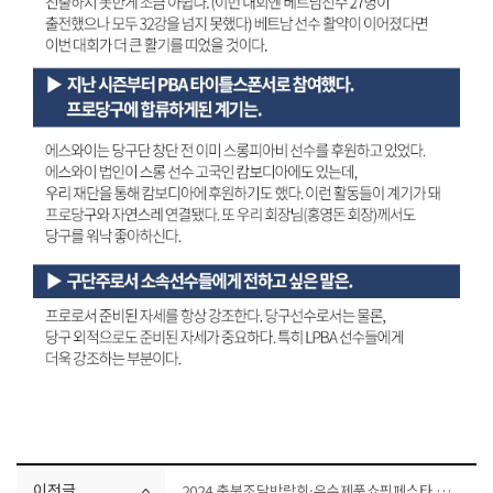
이전글
2024 충북조달박람회·우수제품쇼핑페스타 참가기업/9.에스와이스틸텍㈜