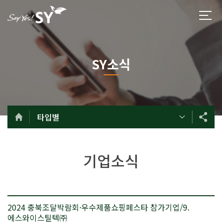
SY소식
타입별
기업소식
2024 충북조달박람회·우수제품쇼핑페스타 참가기업/9.
에스와이스틸텍㈜