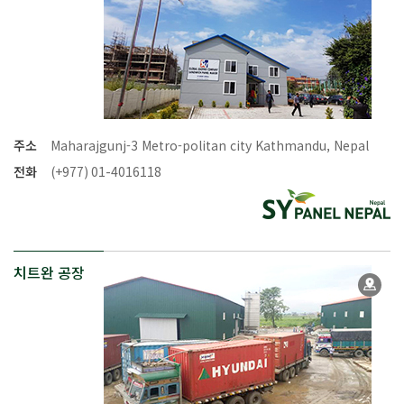
주소
Maharajgunj-3 Metro-politan city Kathmandu, Nepal
전화
(+977) 01-4016118
치트완 공장