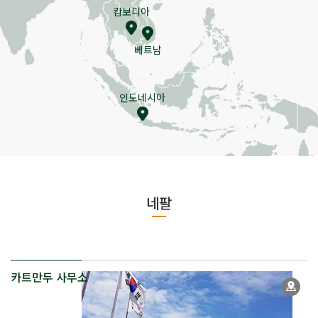
캄보디아
베트남
인도네시아
네팔
카트만두 사무소