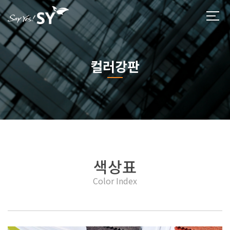
컬러강판
색상표
Color Index