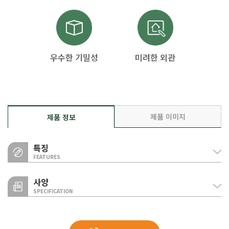
우수한 기밀성
미려한 외관
제품 이미지
제품 정보
특징
FEATURES
사양
SPECIFICATION
우수한 기밀성
클립 락 방식의 징크패널은 간편한 시공성과 더불어 우수한 기밀성을
구분
사양
징크 패널