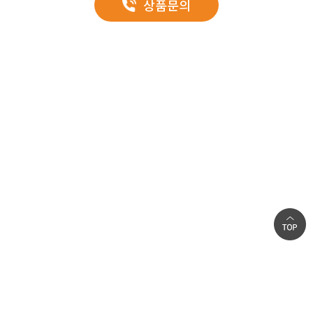
상품문의
자랑합니다.
ZINC PANEL
0.45~0.5mm GI
외부
(불소수지/실리콘 폴리에스터)
우레탄
양면표면재
0.45~0.5mm GI
내부
(불소수지/실리콘 폴리에스터)
미려한 외관
단열재
우레탄, 글라스울, 난연 EPS
볼트가 들어나지 않아 깔끔함 외관을 장시간 보존하며, 조인트 자체의 돌출
생산길이
2~13m(벽체패널 권장길이 7m)
디자인이 모던한 감각을 더합니다.
폭
1,000mm
생산두께
50, 75, 100, 125, 130, 150, 160, 175, 180, 200mm
공장별, 제품별로 다소 차이가 있을 수 있으니 자세한 사항은 영업부와
상의하세요.
글라스울
회사소개
인재채용
개인정보취급방침
|
|