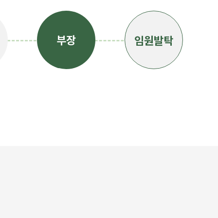
부장
임원발탁