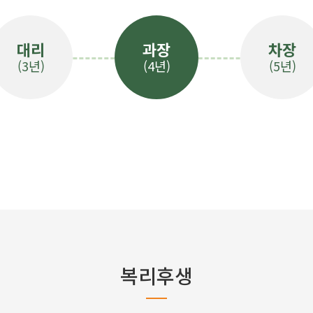
대리
과장
차장
(3년)
(4년)
(5년)
복리후생