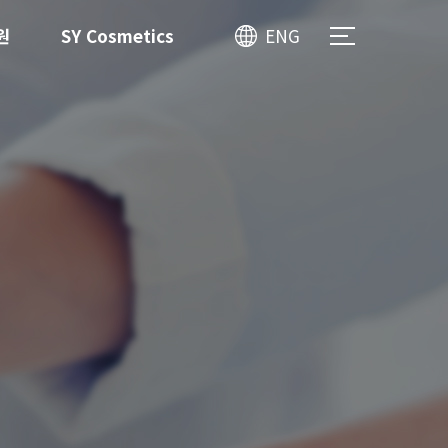
원
SY Cosmetics
ENG