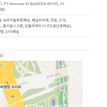
 Kencana SY Build(인도네시아), SY
네팔)
재, 알루미늄복합패널, 패널부자채, 창호, 도어,
이트, 폴리올시스템, 모듈러하우스(구조용단열패널),
템, EPS패널
딩)