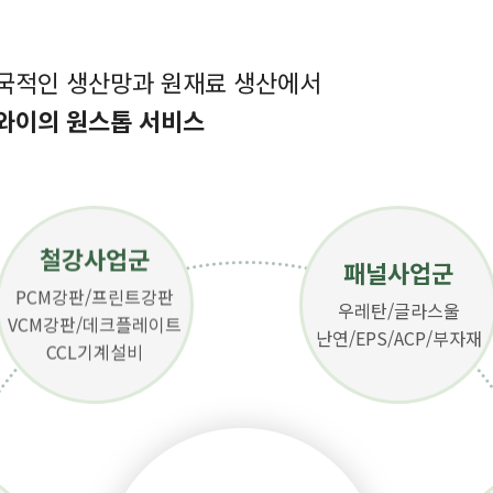
전국적인 생산망과 원재료 생산에서
와이의 원스톱 서비스
철강사업군
패널사업군
PCM강판/프린트강판
우레탄/글라스울
VCM강판/데크플레이트
난연/EPS/ACP/부자재
CCL기계설비