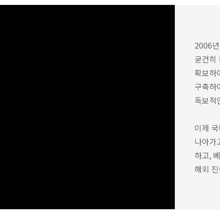
2006
굳건히 
확보하여
구축하여
독보적
이제 국
나아가
하고, 
해외 진