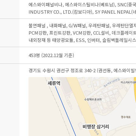
에스와이패널비나, 에스와이스틸비나(베트남), SNC(중국), PT
INDUSTRY CO., LTD.(캄보디아), SY PANEL NEPAL(
불연패널 , 내화패널, G/W패널, 우레탄패널, 우레탄단열
PCM강판, 프린트강판, VCM강판, CCL설비, 데크플레
내외장재 등 태양광모듈, ESS, 인버터, 슬림벽돌레일시스
453명 (2022.12월 기준)
경기도 수원시 권선구 정조로 340-2 (권선동, 에스와이빌