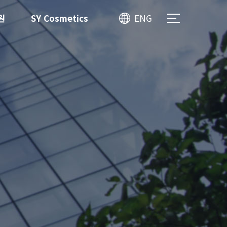
원
SY Cosmetics
ENG