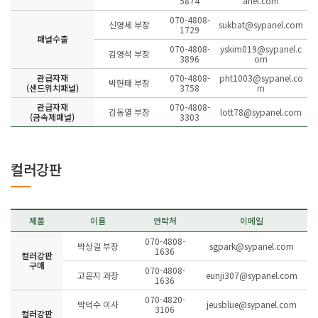
5874
anel.com
070-4808-
신영세 부장
sukbat@sypanel.com
1729
패널수출
070-4808-
yskim019@sypanel.c
김영석 부장
3896
om
관급자재
070-4808-
pht1003@sypanel.co
박현태 부장
(샌드위치패널)
3758
m
관급자재
070-4808-
김동열 부장
lott78@sypanel.com
(금속제패널)
3303
컬러강판
제품
이름
연락처
이메일
070-4808-
박상길 부장
sgpark@sypanel.com
1636
컬러강판
구매
070-4808-
고은지 과장
eunji307@sypanel.com
1636
070-4820-
박덕수 이사
jeusblue@sypanel.com
3106
컬러강판