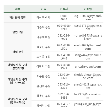
제품
이름
연락처
이메일
1588-
ksg131004@sypanel.
패널영업 총괄
김상구 이사
0680
com
070-4808-
cesc3878@sypanel.c
이승욱 부장
2218
om
영업 1팀
031-224-
richard9373@sypane
이용재 차장
2979
l.com
070-4820-
enwls3072@sypanel.
김두진 부장
1501
com
영업 2팀
070-4808-
sangwuk@sypanel.c
도상욱 부장
1646
om
패널설계 및 구매
070-4808-
석창익 차장
urice@sypanel.com
(경인지역)
2972
053-719-
choidoohoan@sypa
최두환 부장
3378
nel.com
패널설계 및 구매
(대구사무소)
053-719-
jinsu2401@sypanel.c
김진수 부장
3378
om
062-956-
ha2972@sypanel.co
하동진 부장
8486
m
패널설계 및 구매
(광주사무소)
070-4367-
youngsuk_jung@syp
정영석 차장