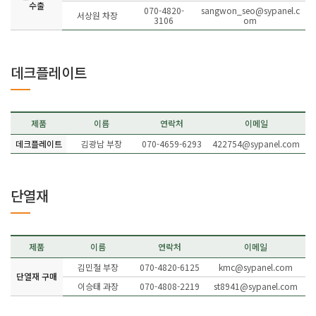
수출
070-4820-
sangwon_seo@sypanel.c
서상원 차장
3106
om
데크플레이트
제품
이름
연락처
이메일
데크플레이트
김광남 부장
070-4659-6293
422754@sypanel.com
단열재
제품
이름
연락처
이메일
김민철 부장
070-4820-6125
kmc@sypanel.com
단열재 구매
이승태 과장
070-4808-2219
st8941@sypanel.com