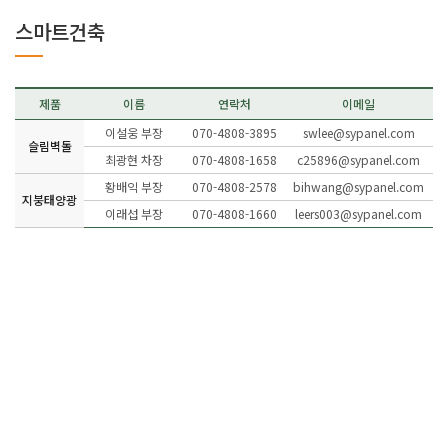
스마트건축
제품
이름
연락처
이메일
이설웅 부장
070-4808-3895
swlee@sypanel.com
슬림벽돌
최광현 차장
070-4808-1658
c25896@sypanel.com
황배익 부장
070-4808-2578
bihwang@sypanel.com
지붕태양광
이래섭 부장
070-4808-1660
leers003@sypanel.com