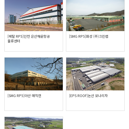
[메탈 RP5]인천 은산해운항공
[SMG RP5]화성 (주)크린랩
물류센터
[SMG RP5]아산 매직캔
[EPS ROOF]논산 모나리자