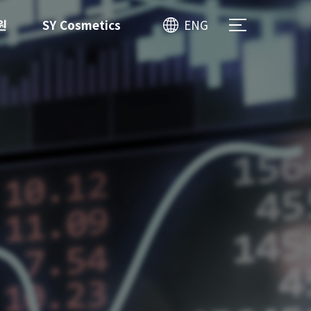
원
SY Cosmetics
ENG