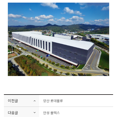
이전글
양산 롯데물류
다음글
안성 몰텍스