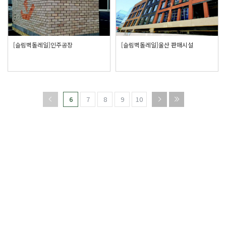
[슬림벽돌레일]인주공장
[슬림벽돌레일]울산 판매시설
6
7
8
9
10