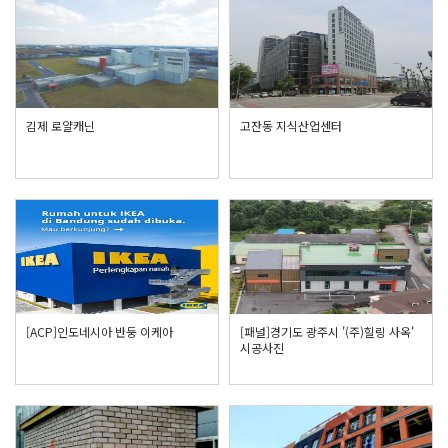
김제 로얄캐닌
고잔동 지식산업센터
[ACP]인도네시아 반둥 이케아
[패널]경기도 광주시 '(주)힐링 사옥'
시공사진