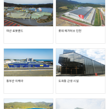
마산 로봇랜드
롯데 메가허브 진천
동부산 이케아
도곡동 근생 시설