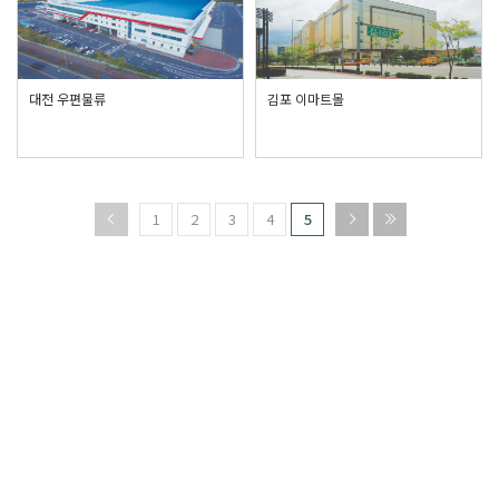
대전 우편물류
김포 이마트몰
1
2
3
4
5