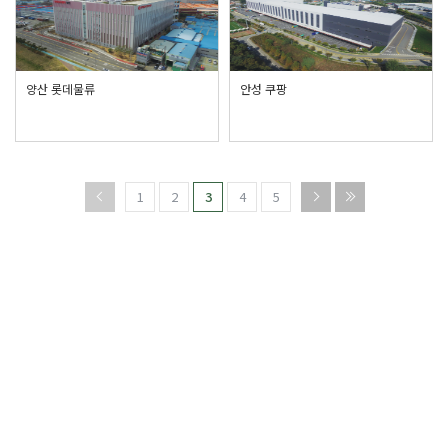
양산 롯데물류
안성 쿠팡
1
2
3
4
5