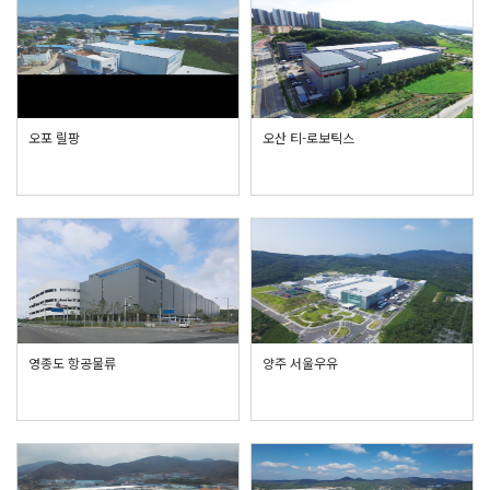
오포 릴팡
오산 티-로보틱스
영종도 항공물류
양주 서울우유