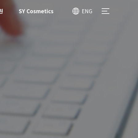
원
SY Cosmetics
ENG