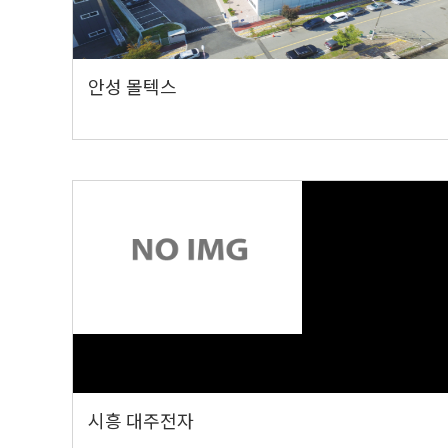
안성 몰텍스
시흥 대주전자