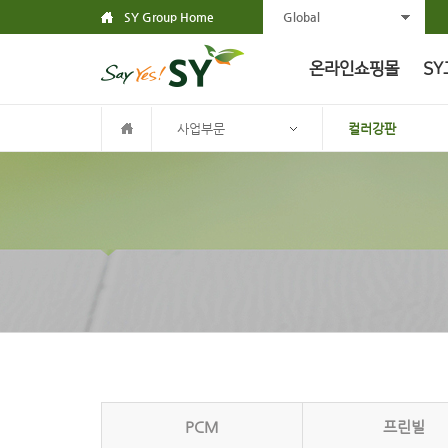
SY Group Home
Global
온라인쇼핑몰
SY
사업부문
컬러강판
PCM
프린빌