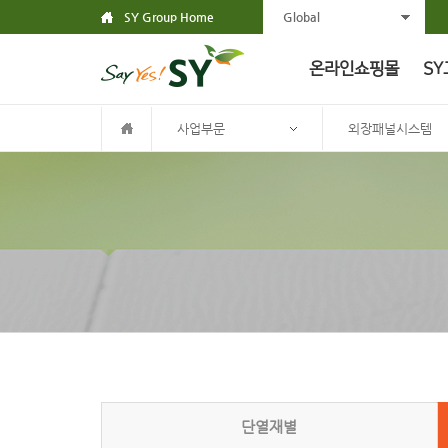
SY Group Home
Global
온라인쇼핑몰
SY
사업부문
외장패널시스템
단열재별