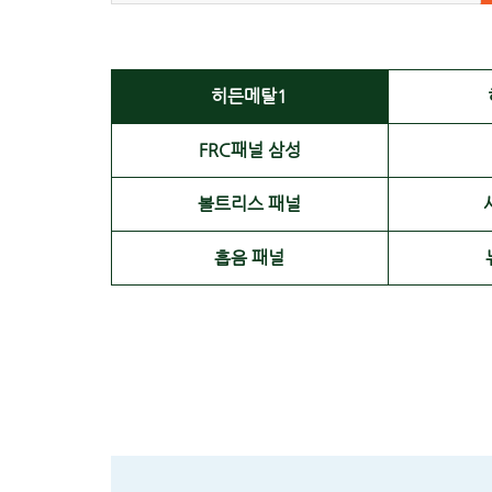
히든메탈1
FRC패널 삼성
볼트리스 패널
흡음 패널