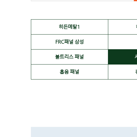
히든메탈1
FRC패널 삼성
볼트리스 패널
흡음 패널