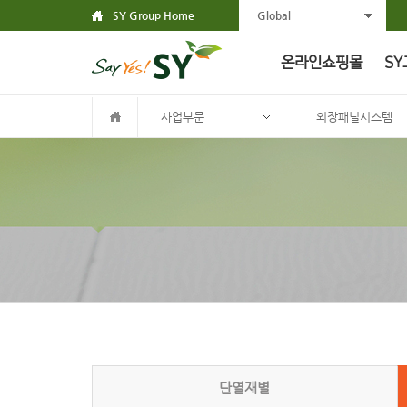
SY Group Home
Global
온라인쇼핑몰
SY
사업부문
외장패널시스템
단열재별