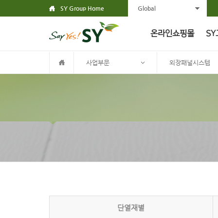
SY Group Home
Global
온라인쇼핑몰
SY
사업부문
외장패널시스템
단열재별