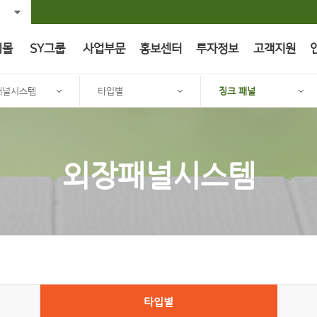
핑몰
SY그룹
사업부문
홍보센터
투자정보
고객지원
패널시스템
타입별
징크 패널
외장패널시스템
타입별