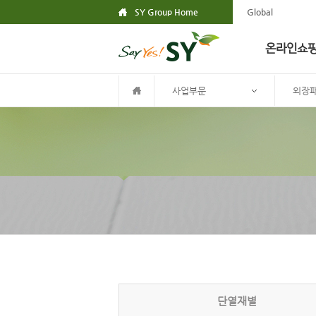
SY Group Home
Global
온라인쇼
사업부문
외장
단열재별