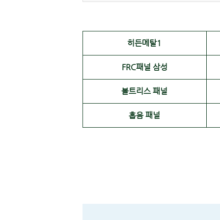
히든메탈1
FRC패널 삼성
볼트리스 패널
흡음 패널