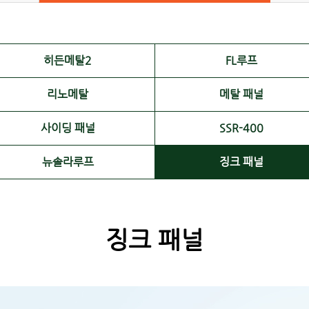
히든메탈2
FL루프
리노메탈
메탈 패널
사이딩 패널
SSR-400
뉴솔라루프
징크 패널
징크 패널