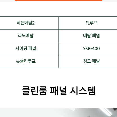
히든메탈2
FL루프
리노메탈
메탈 패널
사이딩 패널
SSR-400
뉴솔라루프
징크 패널
클린룸 패널 시스템