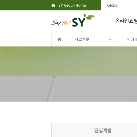
SY Group Home
Global
온라인쇼
사업부문
외장
단열재별