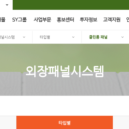
핑몰
SY그룹
사업부문
홍보센터
투자정보
고객지원
패널시스템
타입별
클린룸 패널
외장패널시스템
타입별