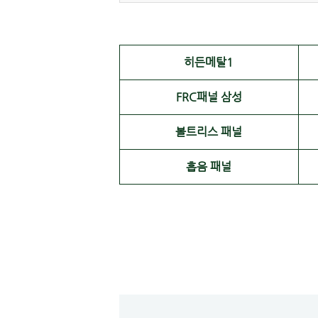
히든메탈1
FRC패널 삼성
볼트리스 패널
흡음 패널